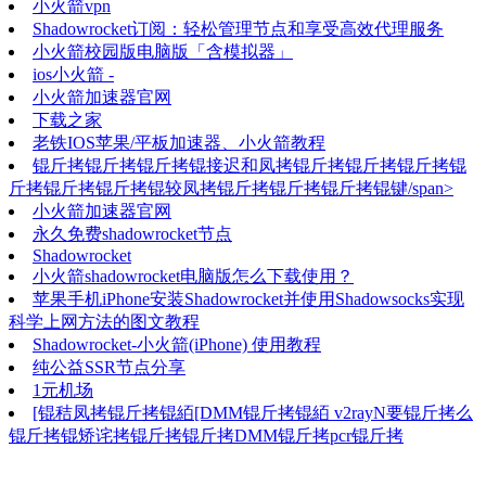
小火箭vpn
Shadowrocket订阅：轻松管理节点和享受高效代理服务
小火箭校园版电脑版「含模拟器」
ios小火箭 -
小火箭加速器官网
下载之家
老铁IOS苹果/平板加速器、小火箭教程
锟斤拷锟斤拷锟斤拷锟接迟和凤拷锟斤拷锟斤拷锟斤拷锟
斤拷锟斤拷锟斤拷锟较凤拷锟斤拷锟斤拷锟斤拷锟键/span>
小火箭加速器官网
永久免费shadowrocket节点
Shadowrocket
小火箭shadowrocket电脑版怎么下载使用？
苹果手机iPhone安装Shadowrocket并使用Shadowsocks实现
科学上网方法的图文教程
Shadowrocket-小火箭(iPhone) 使用教程
纯公益SSR节点分享
1元机场
[锟秸凤拷锟斤拷锟絔[DMM锟斤拷锟絔 v2rayN要锟斤拷么
锟斤拷锟矫诧拷锟斤拷锟斤拷DMM锟斤拷pcr锟斤拷